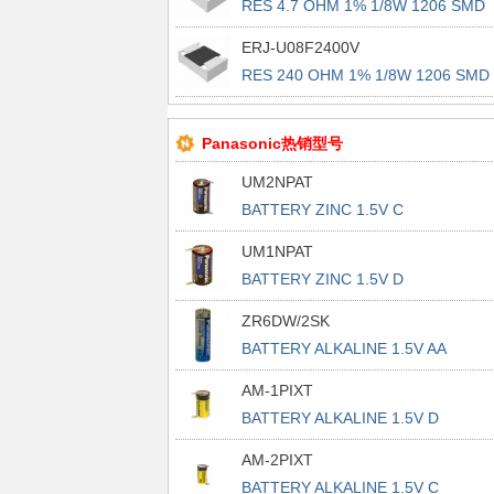
RES 4.7 OHM 1% 1/8W 1206 SMD
ERJ-U08F2400V
RES 240 OHM 1% 1/8W 1206 SMD
Panasonic热销型号
UM2NPAT
BATTERY ZINC 1.5V C
UM1NPAT
BATTERY ZINC 1.5V D
ZR6DW/2SK
BATTERY ALKALINE 1.5V AA
AM-1PIXT
BATTERY ALKALINE 1.5V D
AM-2PIXT
BATTERY ALKALINE 1.5V C