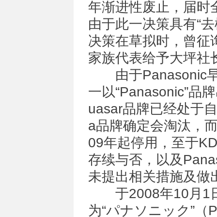
年渐进性废止，届时全球
由于此一决策具有“
决策在草拟时，曾征
家族代表给予大坪社
由于Panasoni
一以“Panasoni
uasar品牌已经处于
a品牌确定会淘汰，而尚
09年起停用，至于KDK、
存续与否，以及Pan
未提出相关措施及做
于2008年10月
为“パナソニック”（Pa