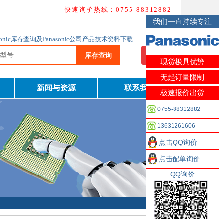
快速询价热线：0755-88312882
我们一直持续专注
nasonic库存查询及Panasonic公司产品技术资料下载
库存查询
我要询价
现货极具优势
无起订量限制
新闻与资源
联系我们
极速报价出货
0755-88312882
13631261606
点击QQ询价
点击配单询价
QQ询价