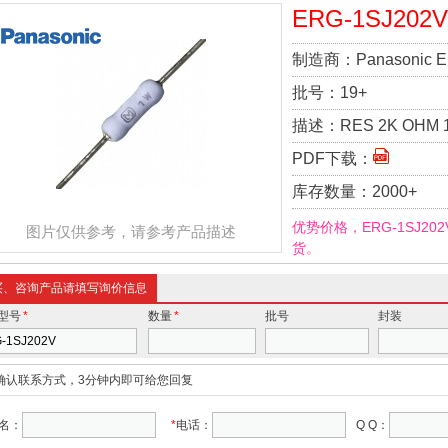
ERG-1SJ202V
制造商：
Panasonic E
批号：
19+
描述：
RES 2K OHM 
PDF下载：
库存数量：
2000+
优势价格，ERG-1SJ2
图片仅供参考，请参考产品描述
货。
买、咨询产品请填写询价信息
型号
*
数量
*
批号
封装
确认联系方式，3分钟内即可给您回复
名：
*
电话：
Q Q：