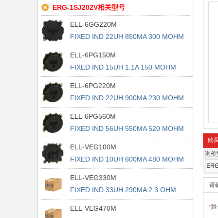
ERG-1SJ202V相关型号
ELL-6GG220M
FIXED IND 22UH 850MA 300 MOHM
ELL-6PG150M
FIXED IND 15UH 1.1A 150 MOHM
SMD
ELL-6PG220M
FIXED IND 22UH 900MA 230 MOHM
ELL-6PG560M
FIXED IND 56UH 550MA 520 MOHM
购
ELL-VEG100M
询价
FIXED IND 10UH 600MA 480 MOHM
ELL-VEG330M
请
FIXED IND 33UH 290MA 2.3 OHM
SMD
*
姓
ELL-VEG470M