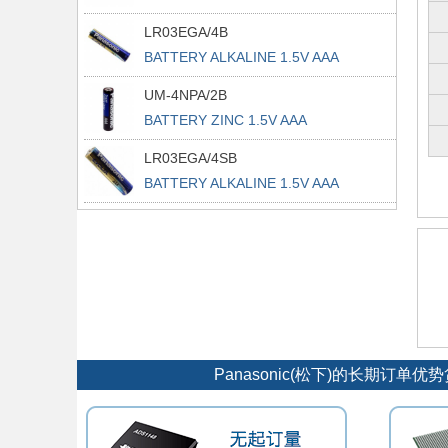
LR03EGA/4B
BATTERY ALKALINE 1.5V AAA
UM-4NPA/2B
BATTERY ZINC 1.5V AAA
LR03EGA/4SB
BATTERY ALKALINE 1.5V AAA
Panasonic(松下)的长期