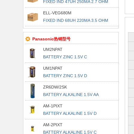
FIXED IND 47UH 250MA 2.7 OHM
SMD
ELL-VEG680M
FIXED IND 68UH 220MA 3.5 OHM
SMD
Panasonic热销型号
UM2NPAT
BATTERY ZINC 1.5V C
UM1NPAT
BATTERY ZINC 1.5V D
ZR6DW/2SK
BATTERY ALKALINE 1.5V AA
AM-1PIXT
BATTERY ALKALINE 1.5V D
AM-2PIXT
BATTERY ALKALINE 1.5V C