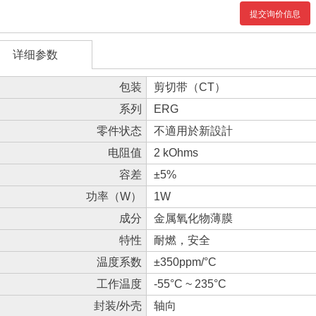
提交询价信息
详细参数
包装
剪切带（CT）
系列
ERG
零件状态
不適用於新設計
电阻值
2 kOhms
容差
±5%
功率（W）
1W
成分
金属氧化物薄膜
特性
耐燃，安全
温度系数
±350ppm/°C
工作温度
-55°C ~ 235°C
封装/外壳
轴向