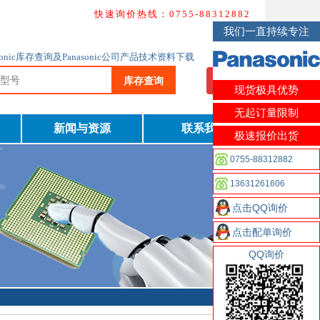
快速询价热线：0755-88312882
我们一直持续专注
nasonic库存查询及Panasonic公司产品技术资料下载
库存查询
我要询价
现货极具优势
无起订量限制
新闻与资源
联系我们
极速报价出货
0755-88312882
13631261606
点击QQ询价
点击配单询价
QQ询价