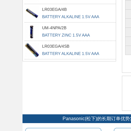
LR03EGA/4B
BATTERY ALKALINE 1.5V AAA
UM-4NPA/2B
BATTERY ZINC 1.5V AAA
LR03EGA/4SB
BATTERY ALKALINE 1.5V AAA
Panasonic(松下)的长期