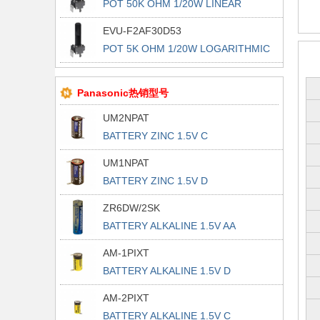
POT 50K OHM 1/20W LINEAR
EVU-F2AF30D53
POT 5K OHM 1/20W LOGARITHMIC
Panasonic热销型号
UM2NPAT
BATTERY ZINC 1.5V C
UM1NPAT
BATTERY ZINC 1.5V D
ZR6DW/2SK
BATTERY ALKALINE 1.5V AA
AM-1PIXT
BATTERY ALKALINE 1.5V D
AM-2PIXT
BATTERY ALKALINE 1.5V C