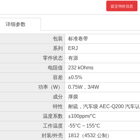
提交询价信息
详细参数
包装
标准卷带
系列
ERJ
零件状态
有源
电阻值
232 kOhms
容差
±0.5%
功率（W）
0.75W，3/4W
成分
厚膜
特性
耐硫，汽车级 AEC-Q200 汽车
温度系数
±100ppm/°C
工作温度
-55°C ~ 155°C
封装/外壳
1812（4532 公制）