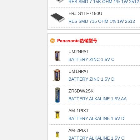
RES SMD 7.15K OHM 1% 1W 2512
ERJ-S1TF7150U
RES SMD 715 OHM 1% 1W 2512
Panasonic热销型号
UM2NPAT
BATTERY ZINC 1.5V C
UM1NPAT
BATTERY ZINC 1.5V D
ZR6DW/2SK
BATTERY ALKALINE 1.5V AA
AM-1PIXT
BATTERY ALKALINE 1.5V D
AM-2PIXT
BATTERY ALKALINE 1.5V C