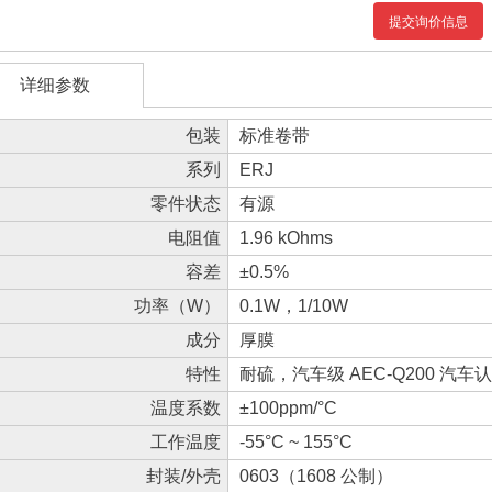
提交询价信息
详细参数
包装
标准卷带
系列
ERJ
零件状态
有源
电阻值
1.96 kOhms
容差
±0.5%
功率（W）
0.1W，1/10W
成分
厚膜
特性
耐硫，汽车级 AEC-Q200 汽车
温度系数
±100ppm/°C
工作温度
-55°C ~ 155°C
封装/外壳
0603（1608 公制）