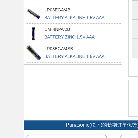
LR03EGA/4B
BATTERY ALKALINE 1.5V AAA
UM-4NPA/2B
BATTERY ZINC 1.5V AAA
LR03EGA/4SB
BATTERY ALKALINE 1.5V AAA
Panasonic(松下)的长期