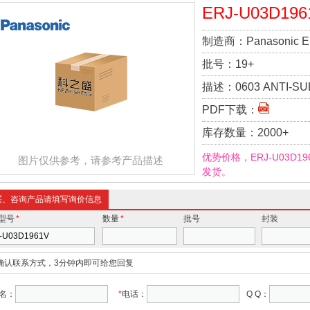
ERJ-U03D196
制造商：
Panasonic E
批号：
19+
描述：
0603 ANTI-SUL
PDF下载：
库存数量：
2000+
优势价格，ERJ-U03D
图片仅供参考，请参考产品描述
发货。
买、咨询产品请填写询价信息
型号
*
数量
*
批号
封装
确认联系方式，3分钟内即可给您回复
名：
*
电话：
Q Q：