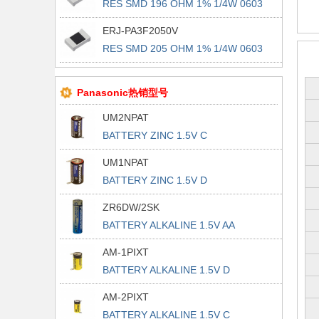
RES SMD 196 OHM 1% 1/4W 0603
ERJ-PA3F2050V
RES SMD 205 OHM 1% 1/4W 0603
Panasonic热销型号
UM2NPAT
BATTERY ZINC 1.5V C
UM1NPAT
BATTERY ZINC 1.5V D
ZR6DW/2SK
BATTERY ALKALINE 1.5V AA
AM-1PIXT
BATTERY ALKALINE 1.5V D
AM-2PIXT
BATTERY ALKALINE 1.5V C