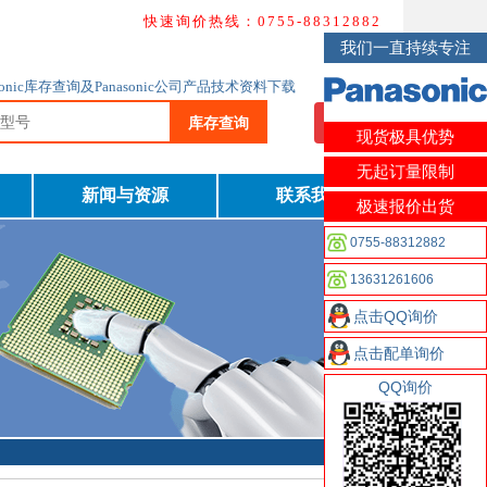
快速询价热线：0755-88312882
我们一直持续专注
nasonic库存查询及Panasonic公司产品技术资料下载
库存查询
我要询价
现货极具优势
无起订量限制
新闻与资源
联系我们
极速报价出货
0755-88312882
13631261606
点击QQ询价
点击配单询价
QQ询价