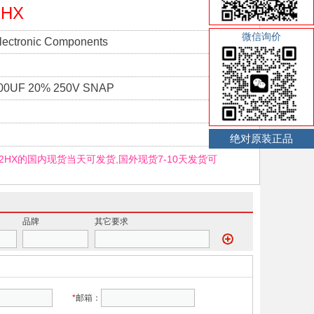
2HX
微信询价
lectronic Components
00UF 20% 250V SNAP
绝对原装正品
472HX的国内现货当天可发货,国外现货7-10天发货可
品牌
其它要求
*
邮箱：