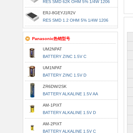
RES SMD 62K OHM 5% 1/4W 1206
ERJ-8GEYJ1R2V
RES SMD 1.2 OHM 5% 1/4W 1206
Panasonic热销型号
UM2NPAT
BATTERY ZINC 1.5V C
UM1NPAT
BATTERY ZINC 1.5V D
ZR6DW/2SK
BATTERY ALKALINE 1.5V AA
AM-1PIXT
BATTERY ALKALINE 1.5V D
AM-2PIXT
BATTERY ALKALINE 1.5V C