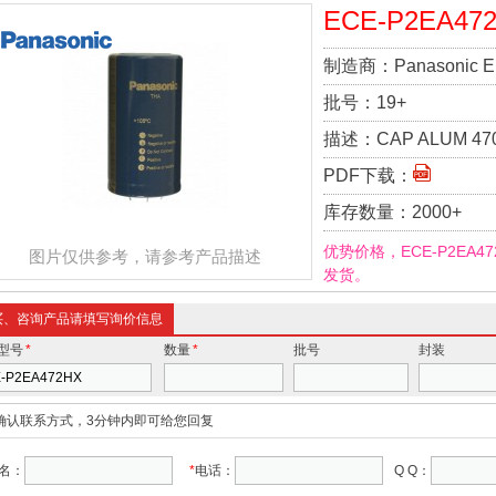
ECE-P2EA47
制造商：
Panasonic E
批号：
19+
描述：
CAP ALUM 47
PDF下载：
库存数量：
2000+
优势价格，ECE-P2EA
图片仅供参考，请参考产品描述
发货。
买、咨询产品请填写询价信息
型号
*
数量
*
批号
封装
确认联系方式，3分钟内即可给您回复
名：
*
电话：
Q Q：