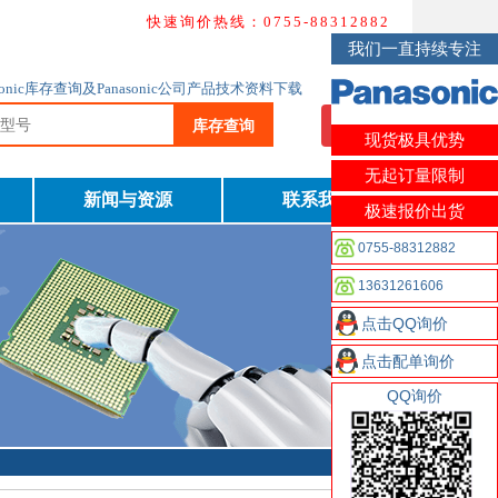
快速询价热线：0755-88312882
我们一直持续专注
nasonic库存查询及Panasonic公司产品技术资料下载
库存查询
我要询价
现货极具优势
无起订量限制
新闻与资源
联系我们
极速报价出货
0755-88312882
13631261606
点击QQ询价
点击配单询价
QQ询价